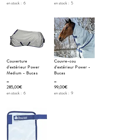
en stock :
6
en stock :
5
Couverture
Couvre-cou
d'extérieur Power
d'extérieur Power -
Medium - Bucas
Bucas
_
_
285,00€
99,00€
en stock :
6
en stock :
9