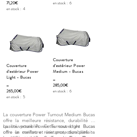
71,20€
en stock :
6
en stock :
4
Couverture
Couverture
d'extérieur Power
d'extérieur Power
Medium - Bucas
Light - Bucas
_
_
285,00€
265,00€
en stock :
6
en stock :
5
La couverture Power Turnout Medium Bucas
offre la meilleure résistance, durabilité et
qualité possibles. Cette couverture Bucas
La couverture Power Turnout Light Bucas
offre un confort et une protection parfaite
offre la meilleure résistance, durabilité et