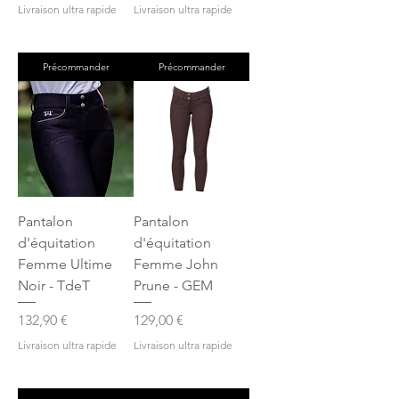
Livraison ultra rapide
Livraison ultra rapide
Précommander
Précommander
Pantalon
Pantalon
d'équitation
d'équitation
Femme Ultime
Femme John
Noir - TdeT
Prune - GEM
Prix
Prix
132,90 €
129,00 €
Livraison ultra rapide
Livraison ultra rapide