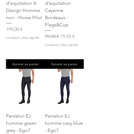
d'équitation X-
d'équitation
Design Homme
Cayenne
noir - Horse Pilot
Bordeaux -
Flags&Cup
Prix
199,00 €
Prix original
Prix promotionnel
99,90 €
79,92 €
Livraison ultra rapide
Livraison ultra rapide
Ajouter au panier
Ajouter au panier
Pantalon EJ
Pantalon EJ
homme green
homme navy blue
grey - Ego7
- Ego7