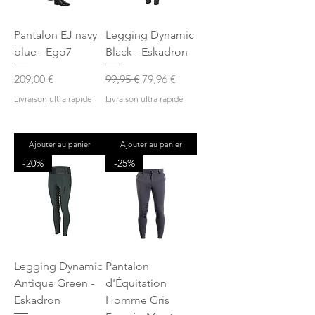
Pantalon EJ navy
Legging Dynamic
blue - Ego7
Black - Eskadron
Prix
Prix original
Prix promotionnel
209,00 €
99,95 €
79,96 €
Livraison ultra rapide
Livraison ultra rapide
Ajouter au panier
Ajouter au panier
-20%
-25%
Legging Dynamic
Pantalon
Antique Green -
d'Équitation
Eskadron
Homme Gris