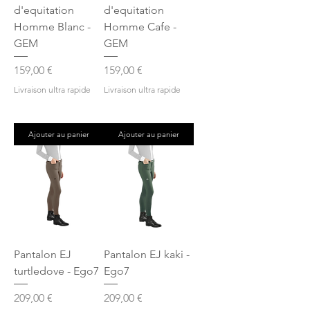
d'equitation
d'equitation
Homme Blanc -
Homme Cafe -
GEM
GEM
Prix
Prix
159,00 €
159,00 €
Livraison ultra rapide
Livraison ultra rapide
Ajouter au panier
Ajouter au panier
Pantalon EJ
Pantalon EJ kaki -
turtledove - Ego7
Ego7
Prix
Prix
209,00 €
209,00 €