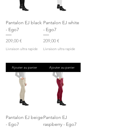
Pantalon EJ black
Pantalon EJ white
- Ego7
- Ego7
Prix
Prix
209,00 €
209,00 €
Livraison ultra rapide
Livraison ultra rapide
Ajouter au panier
Ajouter au panier
Pantalon EJ beige
Pantalon EJ
- Ego7
raspberry - Ego7