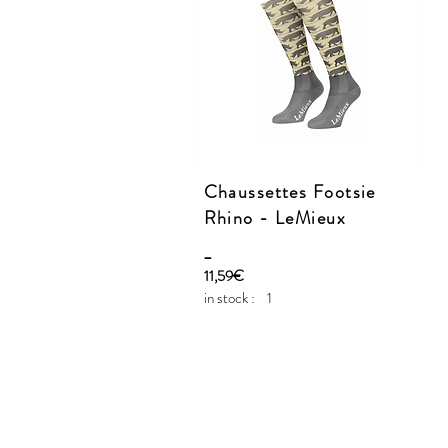
Chaussettes Footsie
Rhino - LeMieux
_
11,59€
in stock :
1