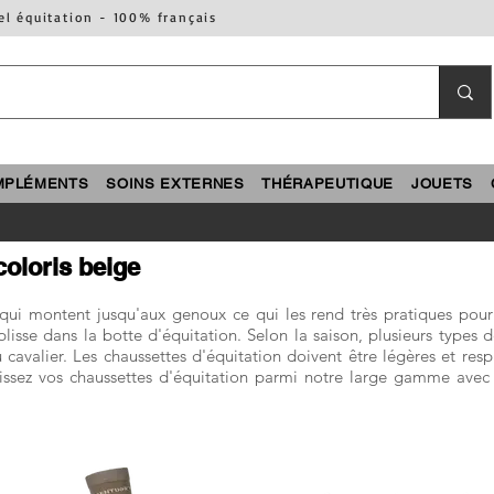
el équitation - 100% français
MPLÉMENTS
SOINS EXTERNES
THÉRAPEUTIQUE
JOUETS
coloris beige
 qui montent jusqu'aux genoux ce qui les rend très pratiques pour
lisse dans la botte d'équitation. Selon la saison, plusieurs types d
cavalier. Les chaussettes d'équitation doivent être légères et respi
sissez vos chaussettes d'équitation parmi notre large gamme avec