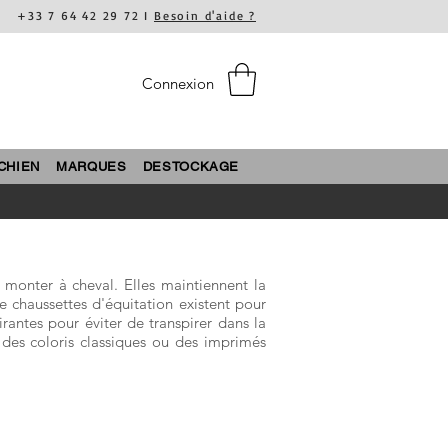
+33 7 64 42 29 72 I
Besoin d'aide ?
Connexion
CHIEN
MARQUES
DESTOCKAGE
 monter à cheval. Elles maintiennent la
e chaussettes d'équitation existent pour
rantes pour éviter de transpirer dans la
 des coloris classiques ou des imprimés