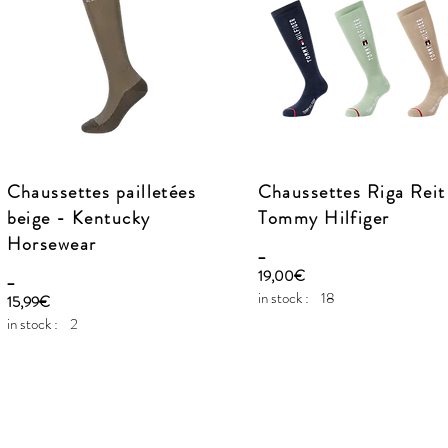
Chaussettes pailletées
Chaussettes Riga Reit
beige - Kentucky
Tommy Hilfiger
Horsewear
_
_
19,00€
in stock :
18
15,99€
in stock :
2