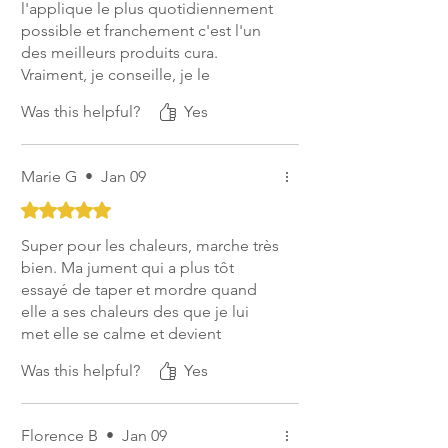
fois sur le bien-être physique et
l'applique le plus quotidiennement
d’un professionnel de santé animale.
émotionnel, en favorisant la concentration
possible et franchement c'est l'un
et la sérénité.
des meilleurs produits cura.
Vraiment, je conseille, je le
Huile essentielle de lavande fine
reprendrais lui ainsi que le
Was this helpful?
Yes
Calmante, harmonisante et purifiante, elle
complément pour aider dans la
complète l’action relaxante du soin tout
cure.
en apportant une note olfactive douce et
Marie G
•
Jan 09
apaisante.
Rated 5 out of 5 stars.
Super pour les chaleurs, marche très
INCI
:
Vitis Vinifera Seed Oil, Helianthus
bien. Ma jument qui a plus tôt
Annuus Seed Oil (and) Hypericum
essayé de taper et mordre quand
Perforatum Flower Extract, Artemisia
elle a ses chaleurs des que je lui
Dracunculus Oil, Gaultheria
met elle se calme et devient
Fragrantissima Leaf Oil, Laurus Nobilis
beaucoup moins dangereuse
Leaf Oil, Lavandula Angustifolia Oil
Was this helpful?
Yes
Florence B
•
Jan 09