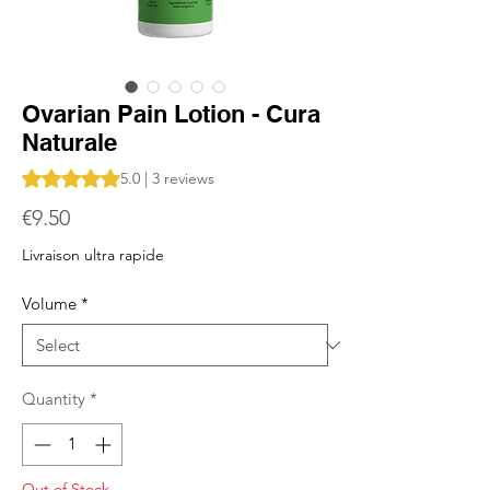
Ovarian Pain Lotion - Cura
Naturale
Rating is 5.0 out of five stars based on 3 reviews
5.0 | 3 reviews
Price
€9.50
Livraison ultra rapide
Volume
*
Quantity
*
Out of Stock