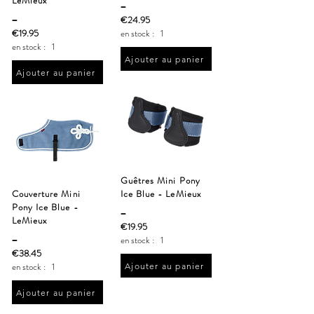
LeMieux
_
_
€24.95
€19.95
en stock :
1
en stock :
1
Ajouter au panier
Ajouter au panier
Guêtres Mini Pony
Couverture Mini
Ice Blue - LeMieux
Pony Ice Blue -
_
LeMieux
€19.95
_
en stock :
1
€38.45
en stock :
1
Ajouter au panier
Ajouter au panier