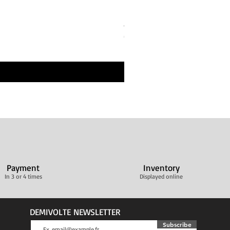
Bandes de repos Écru Beige 
Price
€30.00
Livraison ultra rapide
Payment
Inventory
In 3 or 4 times
Displayed online
DEMIVOLTE NEWSLETTER
Subscribe