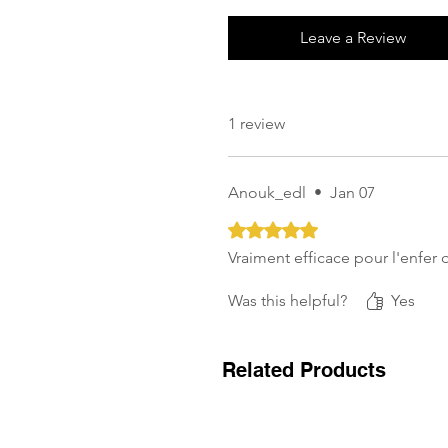
Leave a Review
1 review
Anouk_edl
•
Jan 07
Rated 5 out of 5 stars.
Vraiment efficace pour l'enfer 
Was this helpful?
Yes
Related Products