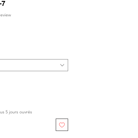
-7
f five stars based on 1 review
 review
us 5 jours ouvrés