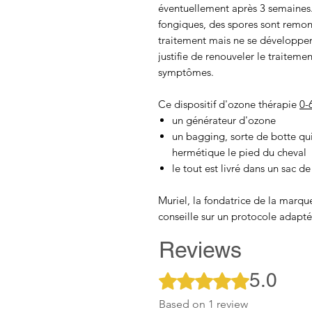
éventuellement après 3 semaines. 
fongiques, des spores sont remont
traitement mais ne se développen
justifie de renouveler le traiteme
symptômes.
Ce dispositif d'ozone thérapie
0-
un générateur d'ozone
un bagging, sorte de botte q
hermétique le pied du cheval
le tout est livré dans un sac d
Muriel, la fondatrice de la marqu
conseille sur un protocole adapté
Reviews
5.0
Rated 5 out of 5 stars.
Based on 1 review