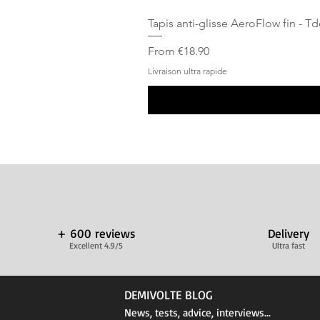
Tapis anti-glisse AeroFlow fin - T
Sale Price
From
€18.90
Livraison ultra rapide
+ 600 reviews
Delivery
Excellent 4.9/5
Ultra fast
DEMIVOLTE BLOG
News, tests, advice, interviews...