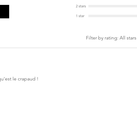
2 stars
1 star
Filter by rating:
All stars
qu'est le crapaud !