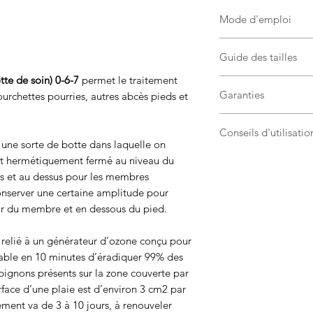
Mode d'emploi
Les traitements sont 
Guide des tailles
maximum 10 minutes
Ouvrir toute la long
tte de soin) 0-6-7
permet le traitement
Plusieurs tailles son
pied dans le bol au 
Garanties
ourchettes pourries, autres abcès pieds et
taille standard :
Poser le pied et fe
hauteur convient
Le générateur est ga
genou de manière à 
chevaux, aussi bi
Conseils d'utilisatio
Un Service Après Ven
reste ample autour 
t une sorte de botte dans laquelle on
postérieurs
baggings en fonction
tuyau sur la valve pr
Dans cette situation 
taille poney she
 est hermétiquement fermé au niveau du
contacter le 06 03 4
côté du filtre à cha
car il se diffuse dan
taille "blessures
rs et au dessus pour les membres
excédant. Relier l'a
s'échapper par les o
85 cm de haut
conserver une certaine amplitude pour
Brancher le générate
sera absorbé par le 
taille cheval de tr
our du membre et en dessous du pied.
minuteur sur 15 et la
de la botte.
Possibilité de réali
Au bout de 15 minute
Le dispositif doit êt
t relié à un générateur d’ozone conçu pour
dispositif.
endroit aéré.
pable en 10 minutes d’éradiquer 99% des
Il est inutile et dé
pignons présents sur la zone couverte par
d'utilisation. L'ozon
rface d’une plaie est d’environ 3 cm2 par
de ce temps, n'aura 
tement va de 3 à 10 jours, à renouveler
micro organismes pr