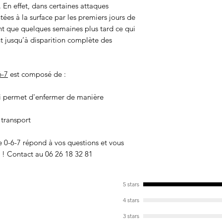
En effet, dans certaines attaques
ées à la surface par les premiers jours de
t que quelques semaines plus tard ce qui
nt jusqu’à disparition complète des
6-7
est composé de :
ui permet d'enfermer de manière
e transport
e 0-6-7 répond à vos questions et vous
 ! Contact au 06 26 18 32 81
5 stars
4 stars
3 stars