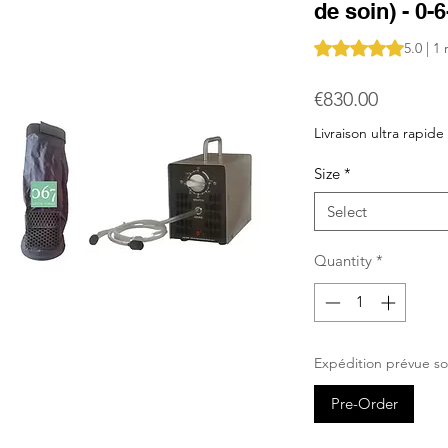
de soin) - 0-6
Rating is 5.0 out o
5.0 | 1
Price
€830.00
Livraison ultra rapide
Size
*
Select
Quantity
*
Expédition prévue so
Pre-Order