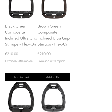
Black Green
Brown Green
Composite
Composite
Inclined Ultra Grip
Inclined Ultra Grip
Stirrups - Flex-On
Stirrups - Flex-On
Price
Price
€210.00
€210.00
Livraison ultra rapide
Livraison ultra rapide
Add to Cart
Add to Cart