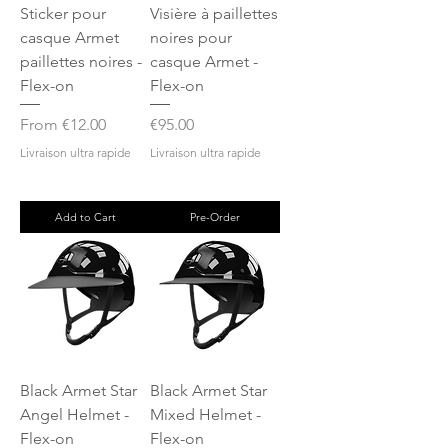
Sticker pour
Visière à paillettes
casque Armet
noires pour
paillettes noires -
casque Armet -
Flex-on
Flex-on
Sale Price
Price
From
€12.00
€95.00
Livraison ultra rapide
Livraison ultra rapide
Add to Cart
Pre-Order
Black Armet Star
Black Armet Star
Angel Helmet -
Mixed Helmet -
Flex-on
Flex-on