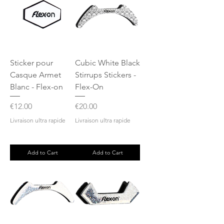
Sticker pour
Cubic White Black
Casque Armet
Stirrups Stickers -
Blanc - Flex-on
Flex-On
Price
Price
€12.00
€20.00
Livraison ultra rapide
Livraison ultra rapide
Add to Cart
Add to Cart