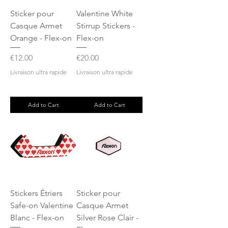
Sticker pour
Valentine White
Casque Armet
Stirrup Stickers -
Orange - Flex-on
Flex-on
Price
Price
€12.00
€20.00
Livraison ultra rapide
Livraison ultra rapide
Add to Cart
Add to Cart
Stickers Étriers
Sticker pour
Safe-on Valentine
Casque Armet
Blanc - Flex-on
Silver Rose Clair -