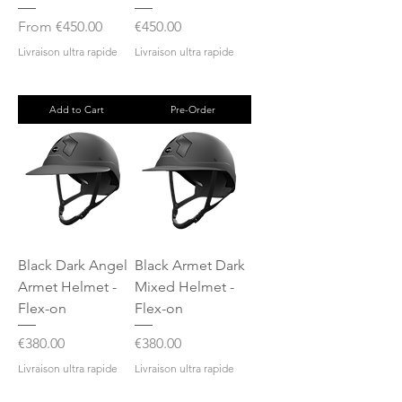
Sale Price
Price
From
€450.00
€450.00
Livraison ultra rapide
Livraison ultra rapide
Add to Cart
Pre-Order
Black Dark Angel
Black Armet Dark
Armet Helmet -
Mixed Helmet -
Flex-on
Flex-on
Price
Price
€380.00
€380.00
Livraison ultra rapide
Livraison ultra rapide