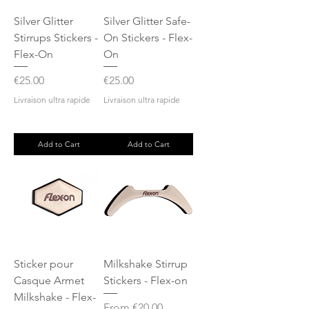
Silver Glitter
Silver Glitter Safe-
Stirrups Stickers -
On Stickers - Flex-
Flex-On
On
Price
Price
€25.00
€25.00
Livraison ultra rapide
Livraison ultra rapide
Add to Cart
Add to Cart
Sticker pour
Milkshake Stirrup
Casque Armet
Stickers - Flex-on
Milkshake - Flex-
Sale Price
From
€20.00