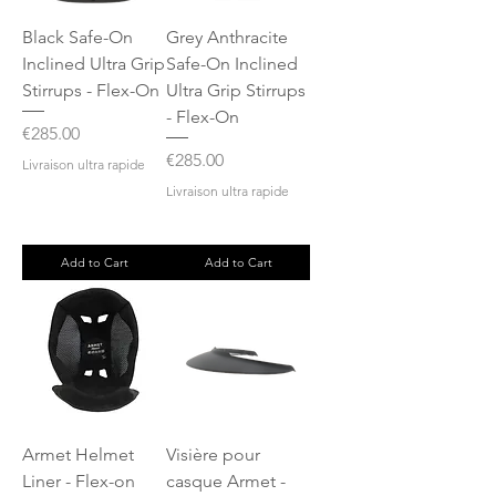
Black Safe-On
Grey Anthracite
Inclined Ultra Grip
Safe-On Inclined
Stirrups - Flex-On
Ultra Grip Stirrups
- Flex-On
Price
€285.00
Price
€285.00
Livraison ultra rapide
Livraison ultra rapide
Add to Cart
Add to Cart
Armet Helmet
Visière pour
Liner - Flex-on
casque Armet -