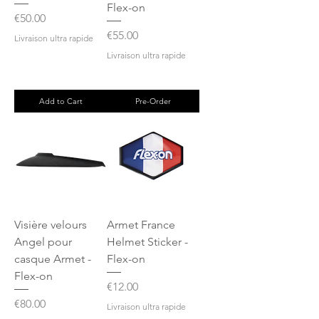
Flex-on
Price
€50.00
Price
€55.00
Livraison ultra rapide
Livraison ultra rapide
Add to Cart
Pre-Order
Visière velours
Armet France
Angel pour
Helmet Sticker -
casque Armet -
Flex-on
Flex-on
Price
€12.00
Price
€80.00
Livraison ultra rapide