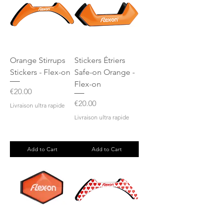
Orange Stirrups
Stickers Étriers
Stickers - Flex-on
Safe-on Orange -
Flex-on
Price
€20.00
Price
€20.00
Livraison ultra rapide
Livraison ultra rapide
Add to Cart
Add to Cart