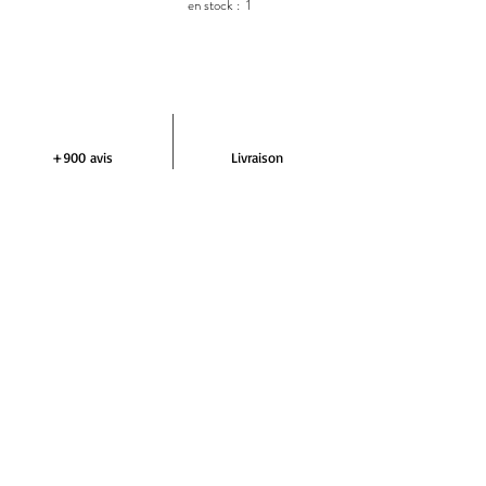
en stock :
1
+900 avis
Livraison
Excellent 4,9/5
Ultra rapide
Aide et assistance
Paiement
+33 7 64 42 29 72
En 3 ou 4 fois
NEWSLETTER DEMIVOLTE
S'abonner
RÉSEAUX SOCIAUX