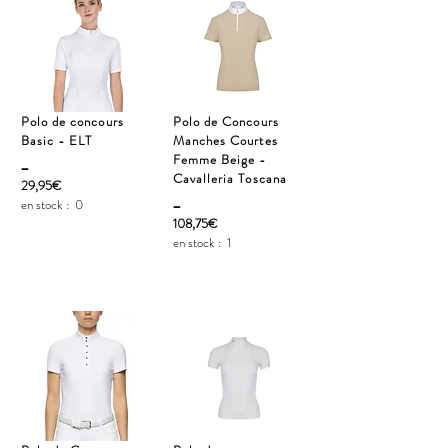
Polo de concours
Polo de Concours
Basic - ELT
Manches Courtes
_
Femme Beige -
Cavalleria Toscana
29,95€
_
en stock :
0
108,75€
en stock :
1