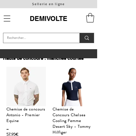
Sellerie en ligne
DEMIVOLTE
Hauts de concours : manches courtes
Chemise de concours
Chemise de
Antonio - Premier
Concours Chelsea
Equine
Cooling Femme
_
Desert Sky - Tommy
Hilfiger
57,95€