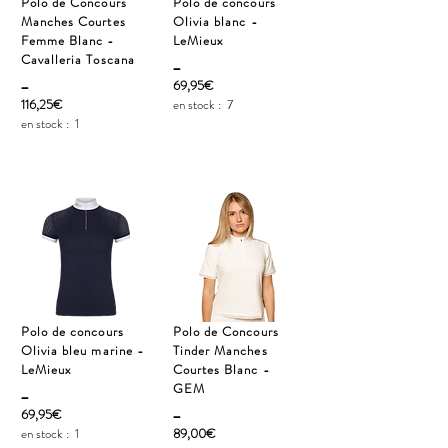
Polo de Concours
Polo de concours
Manches Courtes
Olivia blanc -
Femme Blanc -
LeMieux
Cavalleria Toscana
_
_
69,95€
116,25€
en stock :
7
en stock :
1
Polo de concours
Polo de Concours
Olivia bleu marine -
Tinder Manches
LeMieux
Courtes Blanc -
_
GEM
_
69,95€
en stock :
1
89,00€