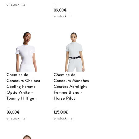
_
en stock :
2
89,00€
en stock :
1
Chemise de
Chemise de
Concours Chelsea
Concours Manches
Cooling Femme
Courtes Aerolight
Optic White -
Femme Blanc -
Tommy Hilfiger
Horse Pilot
_
_
89,00€
125,00€
en stock :
2
en stock :
2