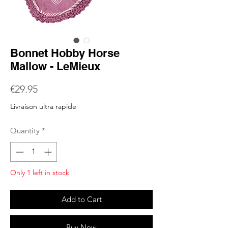
Bonnet Hobby Horse
Mallow - LeMieux
Price
€29.95
Livraison ultra rapide
Quantity
*
Only 1 left in stock
Add to Cart
Buy Now