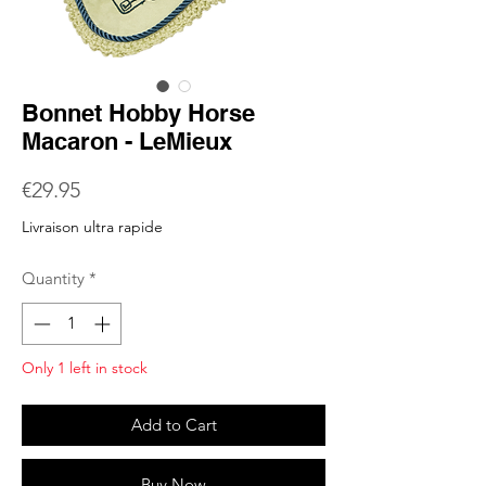
Bonnet Hobby Horse
Macaron - LeMieux
Price
€29.95
Livraison ultra rapide
Quantity
*
Only 1 left in stock
Add to Cart
Buy Now