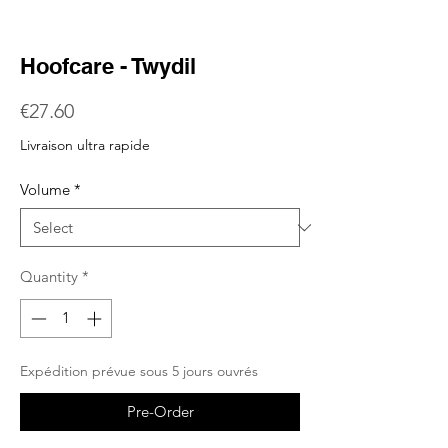
Hoofcare - Twydil
Price
€27.60
Livraison ultra rapide
Volume
*
Quantity
*
Expédition prévue sous 5 jours ouvrés
Pre-Order