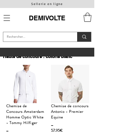
Sellerie en ligne
DEMIVOLTE
Hauts de concours : coloris blanc
Chemise de
Chemise de concours
Concours Amsterdam
Antonio - Premier
Homme Optic White
Equine
- Tommy Hilfiger
_
_
57,95€