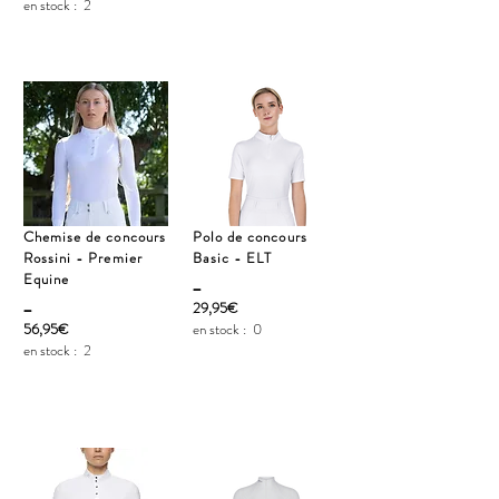
en stock :
2
Chemise de concours
Polo de concours
Rossini - Premier
Basic - ELT
Equine
_
_
29,95€
56,95€
en stock :
0
en stock :
2