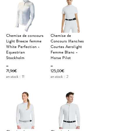
Chemise de concours
Chemise de
Light Breeze femme
Concours Manches
White Perfection -
Courtes Aerolight
Equestrian
Femme Blanc -
Stockholm
Horse Pilot
_
_
71,96€
125,00€
en stock :
11
en stock :
2