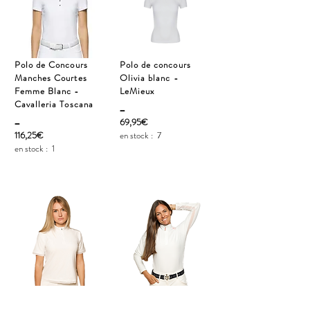
Polo de Concours
Polo de concours
Manches Courtes
Olivia blanc -
Femme Blanc -
LeMieux
Cavalleria Toscana
_
_
69,95€
116,25€
en stock :
7
en stock :
1
Polo de Concours
Polo de concours
Tinder Manches
Victor manches