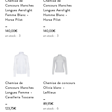
Chemise de
Chemise de
Concours Manches
Concours Manches
Longues Aerolight
Longues Aerolight
Femme Blanc -
Homme Blanc -
Horse Pilot
Horse Pilot
_
_
140,00€
140,00€
en stock :
3
en stock :
3
Chemise de
Chemise de concours
Concours Manches
Olivia blanc -
Longues Femme -
LeMieux
Cavalleria Toscana
_
_
89,95€
123,75€
en stock :
6