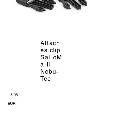
Attach
_
es clip
SaHoM
a-II -
Nebu-
Tec
5.95
EUR