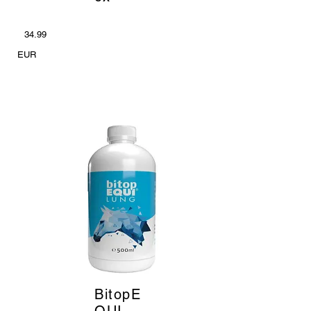
34.99
EUR
BitopE
_
QUI -