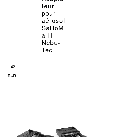
_
teur
pour
aérosol
SaHoM
a-II -
Nebu-
Tec
42
EUR