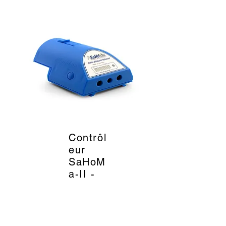
Contrôl
_
eur
SaHoM
a-II -
Nebu-
Tec
399