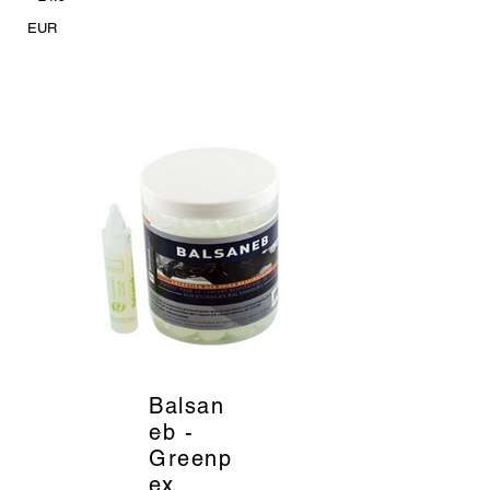
EUR
Balsan
_
eb -
Greenp
ex