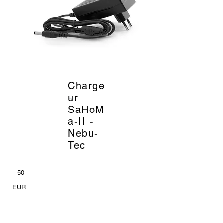
Charge
_
ur
SaHoM
a-II -
Nebu-
Tec
50
EUR