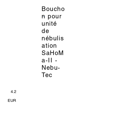
Boucho
_
n pour
unité
de
nébulis
ation
SaHoM
a-II -
Nebu-
Tec
4.2
EUR