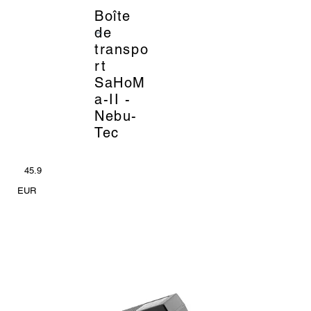
Boîte
_
de
transpo
rt
SaHoM
a-II -
Nebu-
Tec
45.9
EUR