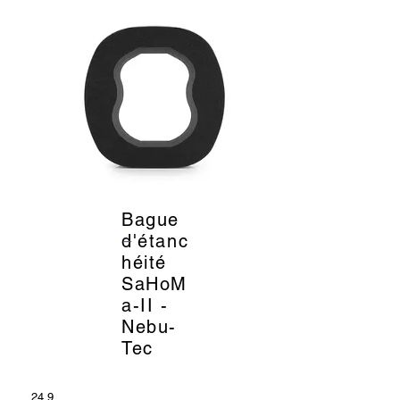
Bague
_
d'étanc
héité
SaHoM
a-II -
Nebu-
Tec
24.9