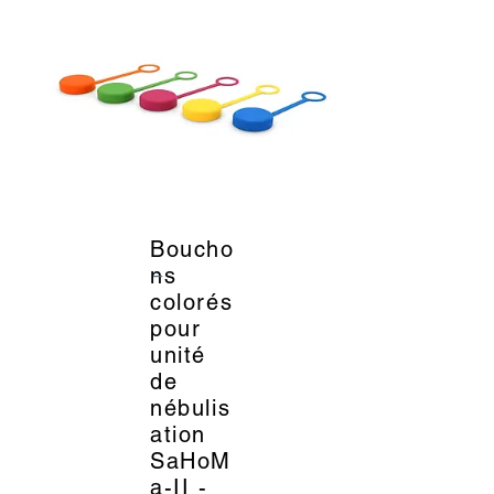
Boucho
_
ns
colorés
pour
unité
de
nébulis
ation
SaHoM
a-II -