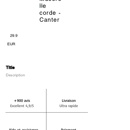
_
lle
corde -
Canter
29.9
EUR
Title
Description
+900 avis
Livraison
Excellent 4,9/5
Ultra rapide
Aide et assistance
Paiement