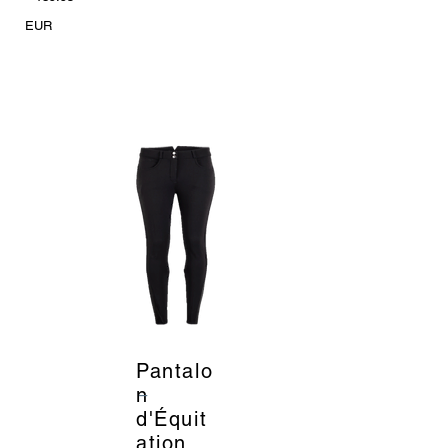
EUR
Pantalo
_
n
d'Équit
ation