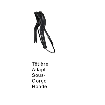
Têtière
_
Adapt
Sous-
Gorge
Ronde
Noir -
Montar