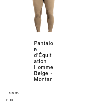
Pantalo
_
n
d'Équit
ation
Homme
Beige -
Montar
139.95
EUR