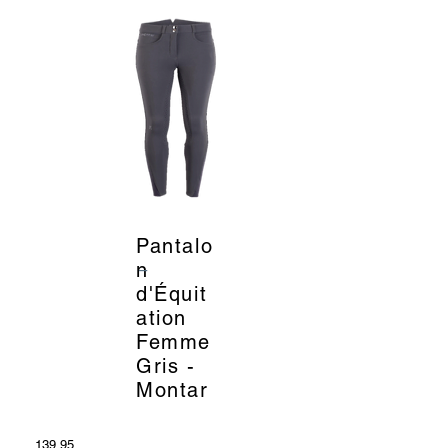
Pantalo
_
n
d'Équit
ation
Femme
Gris -
Montar
139.95