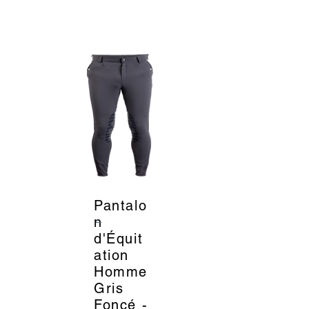
Pantalo
_
n
d'Équit
ation
Homme
Gris
Foncé -