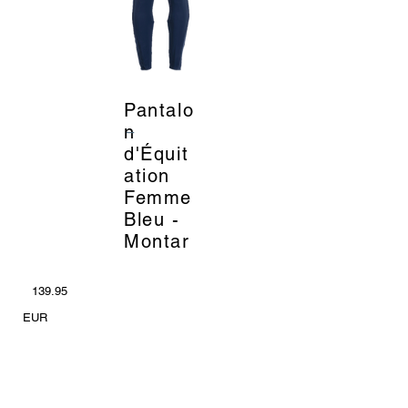
Pantalo
_
n
d'Équit
ation
Femme
Bleu -
Montar
139.95
EUR