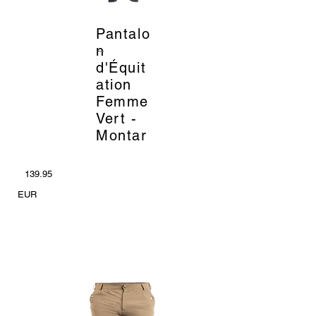
Pantalo
_
n
d'Équit
ation
Femme
Vert -
Montar
139.95
EUR