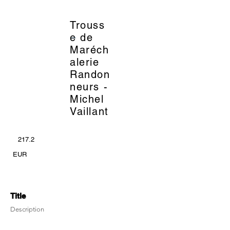
Trouss
_
e de
Maréch
alerie
Randon
neurs -
Michel
Vaillant
217.2
EUR
Title
Description