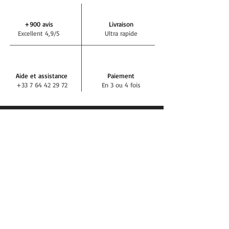
+900 avis
Livraison
Excellent 4,9/5
Ultra rapide
Aide et assistance
Paiement
+33 7 64 42 29 72
En 3 ou 4 fois
NEWSLETTER DEMIVOLTE
S'abonner
RÉSEAUX SOCIAUX
BLOG DEMIVOLTE
Actualités, tests, conseils, interviews...