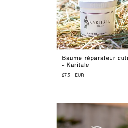
Baume réparateur cut
_
- Karitale
27.5
EUR