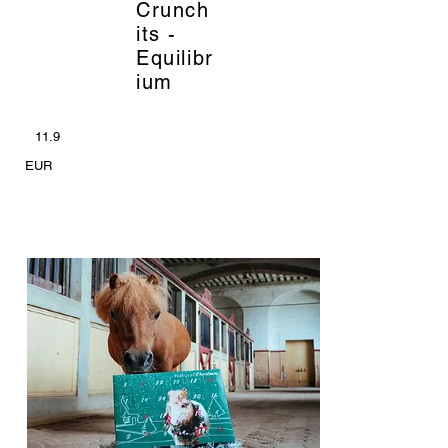
Crunch
its -
Equilibr
ium
11.9
EUR