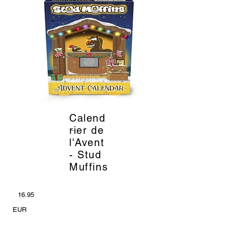
Calend
_
rier de
l'Avent
- Stud
Muffins
16.95
EUR