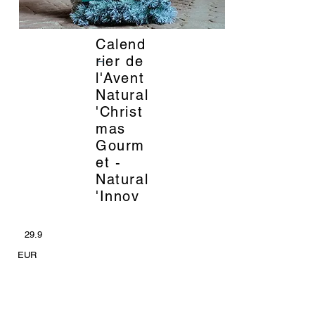
Calend
_
rier de
l'Avent
Natural
'Christ
mas
Gourm
et -
Natural
'Innov
29.9
EUR