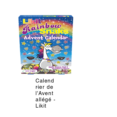
Calend
_
rier de
l'Avent
allégé -
Likit