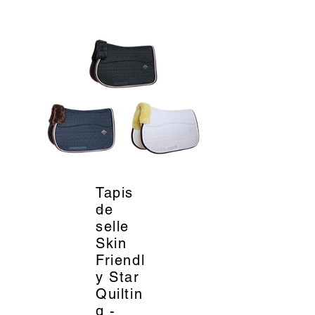
Tapis
_
de
selle
Skin
Friendl
y Star
Quiltin
g -