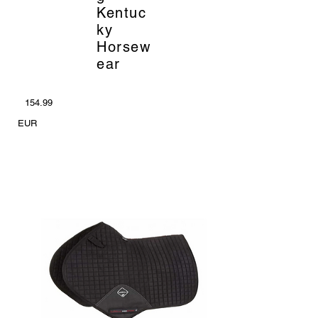
Kentuc
ky
Horsew
ear
154.99
EUR