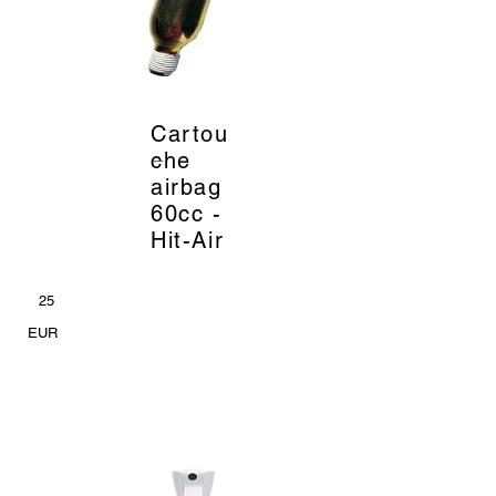
Cartou
_
che
airbag
60cc -
Hit-Air
25
EUR