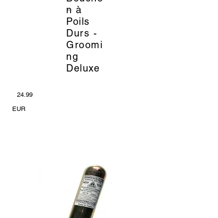
_
n à
Poils
Durs -
Groomi
ng
Deluxe
24.99
EUR