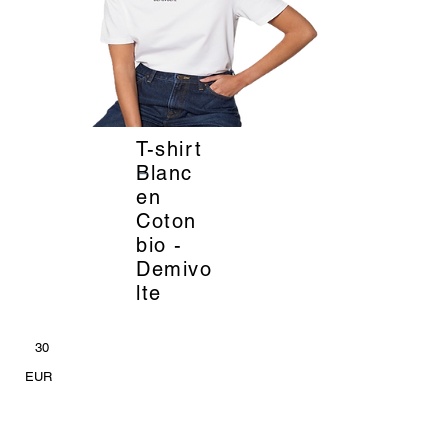
T-shirt
_
Blanc
en
Coton
bio -
Demivo
lte
30
EUR