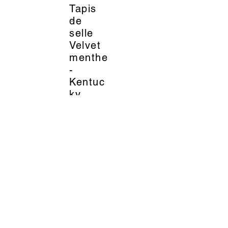
Tapis
_
de
selle
Velvet
menthe
-
Kentuc
ky
Horsew
ear
84.99
EUR