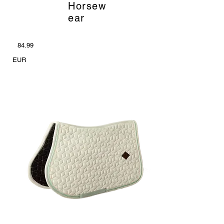
Horsew
ear
84.99
EUR