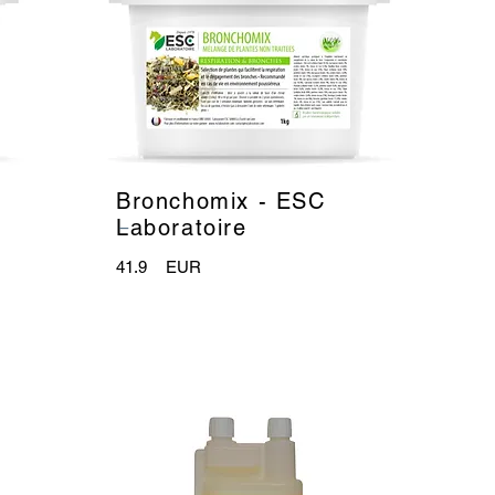
Bronchomix - ESC
_
Laboratoire
41.9
EUR