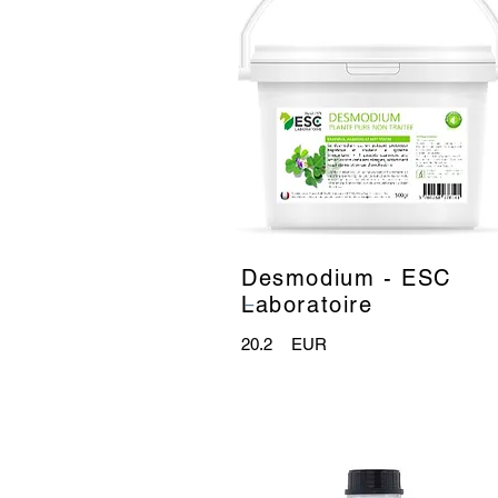
Desmodium - ESC
_
Laboratoire
20.2
EUR