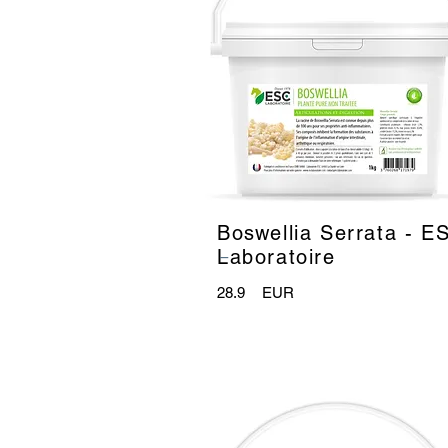
Boswellia Serrata - E
_
Laboratoire
28.9
EUR