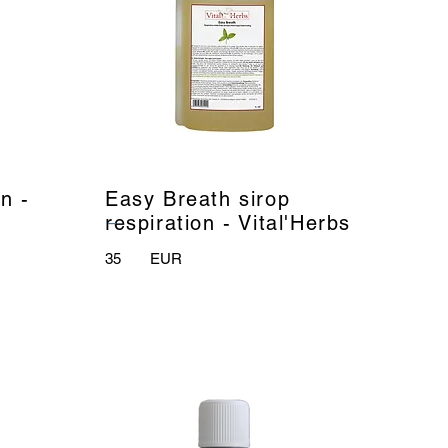
n -
Easy Breath sirop
_
respiration - Vital'Herbs
35
EUR