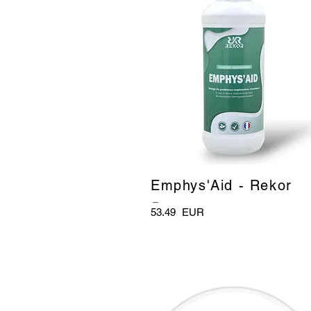
Emphys'Aid - Rekor
_
53.49
EUR