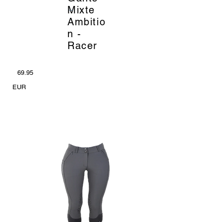
_
Mixte
Ambitio
n -
Racer
69.95
EUR