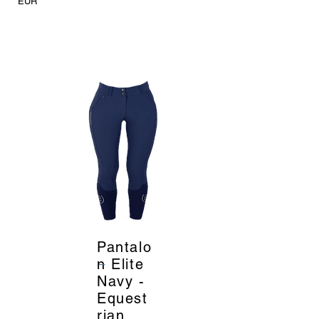
EUR
Pantalo
_
n Elite
Navy -
Equest
rian